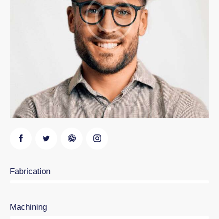
0%
Fabrication
0%
Machining