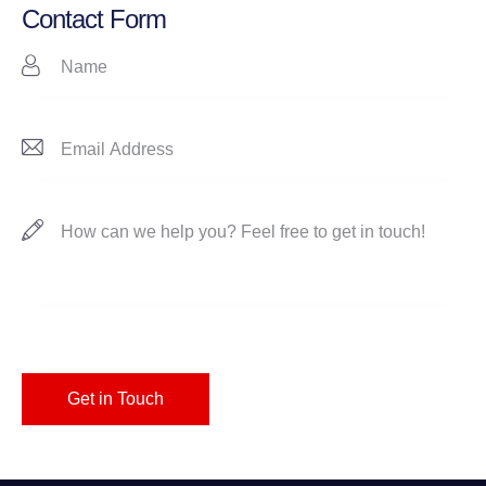
on
Contact Form
e: