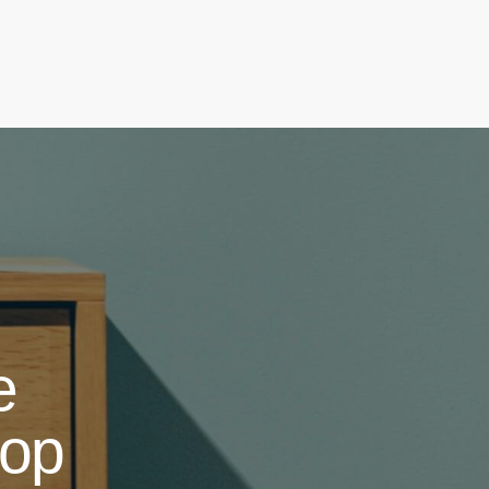
e
top