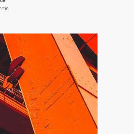
gue
rtis