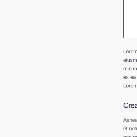
Lorem 
eiusm
minim 
ex ea
Lorem 
Crea
Aenea
et ne