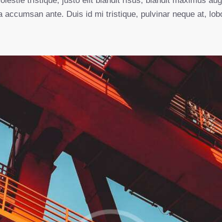
lestie tristique, justo elit blandit risus, blandit maximus au
 accumsan ante. Duis id mi tristique, pulvinar neque at, lobo