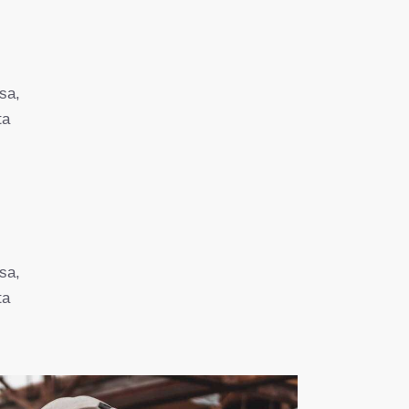
sa,
ta
sa,
ta