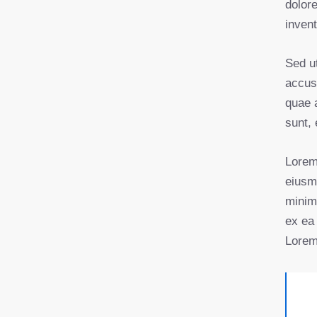
dolor
invent
Sed ut
accus
quae a
sunt, 
Lorem 
eiusm
minim 
ex ea
Lorem 