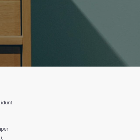
s
mper
u,