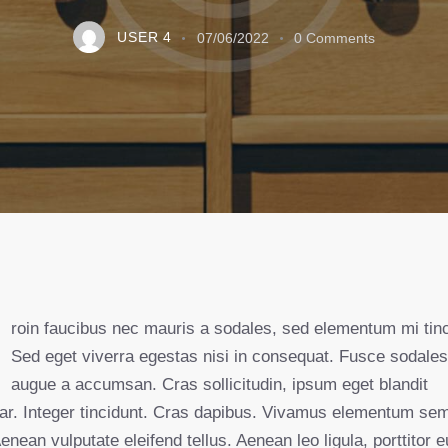
USER 4
07/06/2022
0
Comments
Sed eget viverra egestas nisi in consequat. Fusce sodale
augue a accumsan. Cras sollicitudin, ipsum eget blandit
nar. Integer tincidunt. Cras dapibus. Vivamus elementum se
Aenean vulputate eleifend tellus. Aenean leo ligula, porttitor e