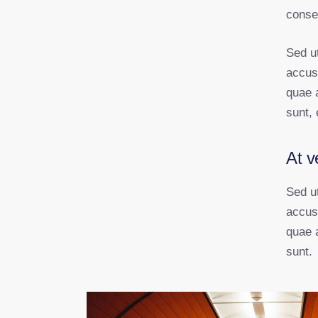
conseq
Sed ut
accus
quae a
sunt, 
At v
Sed ut
accus
quae a
sunt.