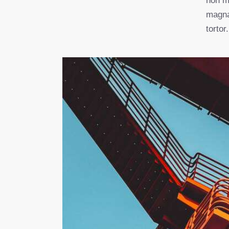
non mo
magna
tortor.