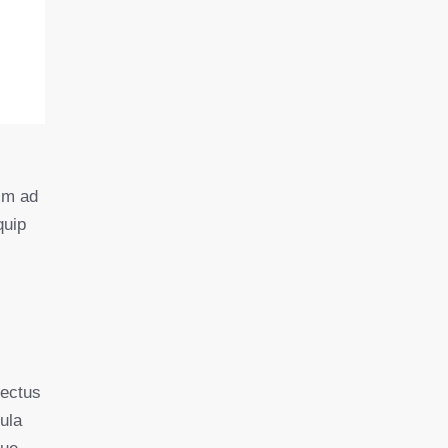
nim ad
quip
nectus
ula