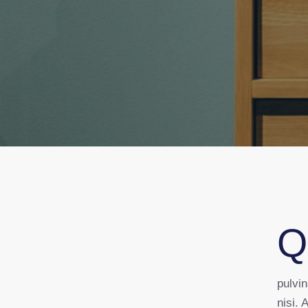
Qroin faucibus nec mauris a sodales, sed elementum mi tincidunt.
pulvi
nisi. 