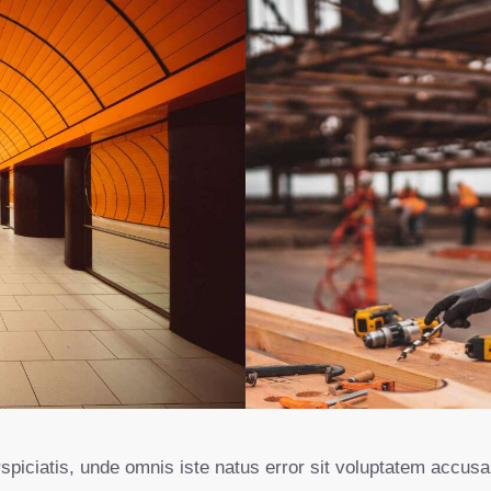
rspiciatis, unde omnis iste natus error sit voluptatem accus